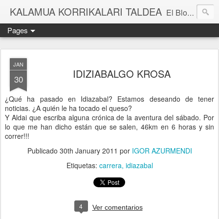
KALAMUA KORRIKALARI TALDEA
El Blog de una cuadrilla de "frikis" que quedan para correr por el monte. Si quieres experimentar nuevas sensaciones acompañad@ de buena gente o simplemente probar eso de correr por el monte solo tienes que apuntarte a una de nuestras kedadas. Eibarko Korrikalari Friki talde bat gara.Menditik korrika egitea zer den probatu nahi baduzu gure "kedadetako" batera etorri. Blog honetan gure abentura eta bizipenak kontatzen ditugu, baina dena ez sinestu...
Pages
JAN
IDIZIABALGO KROSA
30
¿Qué ha pasado en Idiazabal? Estamos deseando de tener
noticias. ¿A quién le ha tocado el queso?
Y Aldai que escriba alguna crónica de la aventura del sábado. Por
lo que me han dicho están que se salen, 46km en 6 horas y sin
correr!!!
Publicado
30th January 2011
por
IGOR AZURMENDI
Etiquetas:
carrera
idiazabal
4
Ver comentarios