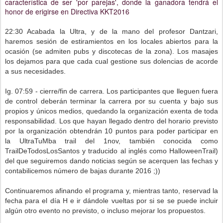
característica de ser 'por parejas', donde la ganadora tendrá el
honor de erigirse en Directiva KKT2016
22:30 Acabada la Ultra, y de la mano del profesor Dantzari,
haremos sesión de estiramientos en los locales abiertos para la
ocasión (se admiten pubs y discotecas de la zona). Los masajes
los dejamos para que cada cual gestione sus dolencias de acorde
a sus necesidades.
Ig. 07:59 - cierre/fin de carrera. Los participantes que lleguen fuera
de control deberán terminar la carrera por su cuenta y bajo sus
propios y únicos medios, quedando la organización exenta de toda
responsabilidad. Los que hayan llegado dentro del horario previsto
por la organización obtendrán 10 puntos para poder participar en
la UltraTuMba trail del 1nov, también conocida como
TrailDeTodosLosSantos y traducido al inglés como HalloweenTrail)
del que seguiremos dando noticias según se acerquen las fechas y
contabilicemos número de bajas durante 2016 ;))
Continuaremos afinando el programa y, mientras tanto, reservad la
fecha para el día H e ir dándole vueltas por si se se puede incluir
algún otro evento no previsto, o incluso mejorar los propuestos.