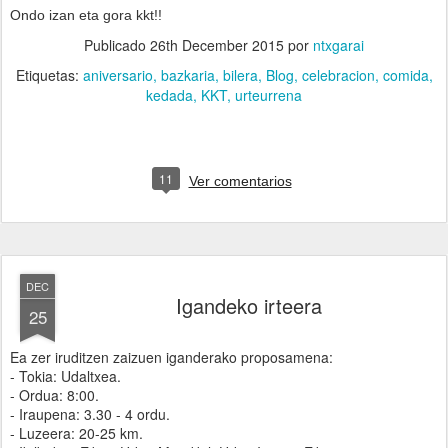
Ondo izan eta gora kkt!!
Publicado
26th December 2015
por
ntxgarai
Etiquetas:
aniversario
bazkaria
bilera
Blog
celebracion
comida
kedada
KKT
urteurrena
11
Ver comentarios
DEC
Igandeko irteera
25
Ea zer iruditzen zaizuen iganderako proposamena:
- Tokia: Udaltxea.
- Ordua: 8:00.
- Iraupena: 3.30 - 4 ordu.
- Luzeera: 20-25 km.