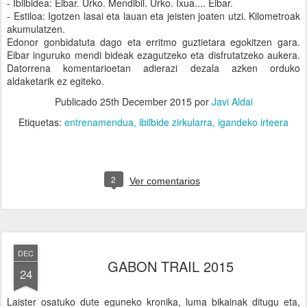
- Ibilbidea: Eibar. Urko. Mendibil. Urko. Ixua.... Eibar.
- Estiloa: Igotzen lasai eta lauan eta jeisten joaten utzi. Kilometroak
akumulatzen.
Edonor gonbidatuta dago eta erritmo guztietara egokitzen gara.
Eibar inguruko mendi bideak ezagutzeko eta disfrutatzeko aukera.
Datorrena komentarioetan adierazi dezala azken orduko
aldaketarik ez egiteko.
Publicado
25th December 2015
por
Javi Aldai
Etiquetas:
entrenamendua
ibilbide zirkularra
igandeko irteera
2
Ver comentarios
DEC
GABON TRAIL 2015
24
Laister osatuko dute eguneko kronika, luma bikainak ditugu eta,