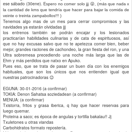
ese sábado (30ene). E
spero no comer solo jjj 😜, (más que nada x
la cantidad de kms que tendría que hacer para bajar la comida de
veinte o treinta zampabollos!!! )
Tenemos algo mas de un mes para cerrar compromisos y las
navidades ya estarán olvidadas jjj
los entrenos también se podrán encajar y los lesionados
practicarían habilidades culinarias y de cata de espirituosos, así
que no hay excusas salvo que no te apetezca comer bien, beber
mejor, grandes raciones de cachondeo, la gran fiesta del ron, y una
Ultra sobremesa precediendo una noche más larga que las de
Ehm y más perdidos que natxo en Apuko.
Pues eso, que se trata de pasar un buen día con los enemigos
habituales, que son los únicos que nos entienden igual que
nuestras patrocinadoras 😉
EGUNA: 30-01-2016 (a confirmar)
TOKIA: Denon Sahatsa soziedadean (a confirmar)
MENUA: (a confirmar)
Txistorra, fritos y grasa iberica, q hay que hacer reservas para
luego quemar.
Proteina a saco; es época de angulas y tortilla bakalau!! Jj
Txuletones u otras viandas
Carbohidratos formato repostería.