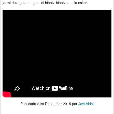
jarrai dezagula eta guztioi bihotz-bihotzez mila esker.
Publicado
21st December 2015
por
Javi Aldai