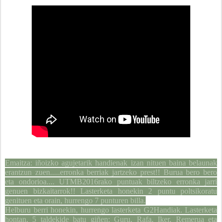
Emaitza: iñoizko agujetarik handienak izan nituen baina belaunak
erantzun zuen.....erronka berriak jartzeko prest!! Burua bero bero
eta ondorioa.... UTMB2016rako puntuak biltzeko erronka jarri
genuen bizkaitarrok!! Lasterketa honekin 2 puntu poltsikoratu
genituen eta orain, hurrengo 7 punturen billa.
Helburu berri honekin, hurrengo lasterketa G2Handiak. Lasterketa
hontan, 5 taldekide batu giñen: Guru, Rafa, Iker, Remerua eta