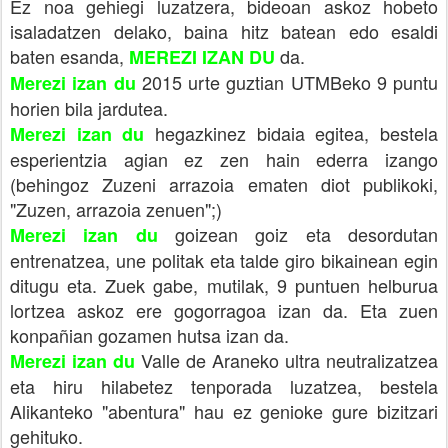
Ez noa gehiegi luzatzera, bideoan askoz hobeto
isaladatzen delako, baina hitz batean edo esaldi
baten esanda,
da.
MEREZI IZAN DU
2015 urte guztian UTMBeko 9 puntu
Merezi izan du
horien bila jardutea.
hegazkinez bidaia egitea, bestela
Merezi izan du
esperientzia agian ez zen hain ederra izango
(behingoz Zuzeni arrazoia ematen diot publikoki,
"Zuzen, arrazoia zenuen";)
goizean goiz eta desordutan
Merezi izan du
entrenatzea, une politak eta talde giro bikainean egin
ditugu eta. Zuek gabe, mutilak, 9 puntuen helburua
lortzea askoz ere gogorragoa izan da. Eta zuen
konpañian gozamen hutsa izan da.
Valle de Araneko ultra neutralizatzea
Merezi izan du
eta hiru hilabetez tenporada luzatzea, bestela
Alikanteko "abentura" hau ez genioke gure bizitzari
gehituko.