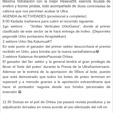
Máxima hidratación con la mejor Reseva59, esencia licuada de
enebro y licores piratas, todo acompañado de d
osis controladas de
cafeína que nos permitan acabar la Ultra.
AGENDA de ACTIVIDADES (provisional a completar)
8:00 Kedada mañanera para cubrir el recorrido siguiente:
1go sektore - "3millas Verticales UrkoGaina", donde al primer
clasificado de este sector se le hará entrega de trofeo. (Deporreko
pegoratik Urko puntaraino Arrajolatikan)
2.sektore Urko-Sta.KalumuaKT
En este punto el ganador del primer sektor descorchará el premio
recibido en Urko, para brindar por la nueva santaKalamua😂
3.sektore Kalamua-ArratekoPausoak-Orbea
El ganador del 3er sektor y la general tendrá el gran privilegio de
llevar el 'bote del poteo' durante la Previa de la Ultra5aniversario.
Ademas se le eximirá de la aportacion de 5€kos al bote, puesto
que está demostrado que todos los botes de poteo terminan en
superavit
y a menudo gracias a la aportación extraordinaria que
hace el porteador nagusia desde sus fondos personales de
inversión 😁
11:30 Dutxas en el poli de Orbea (se pasará revista postdutxa y se
adjudicarán dorsales en mesa acorde al uso efectuado del roll-on.