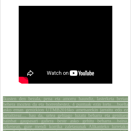
Ikusten den bezala, pena eta amorru haundiz, lasterketa bertan
behera mozten da eta horrenbestez, 4 puntuak ezin lortu.....buelta
asko eman genizkion UTMB2016ko ametsarekin jarraitu edo ez
jarraitzeaz.... hau da, urtea gehiago luzatu beharra eta genituen
hainbat gaupasari gañera beste asko gehitu beharra.....baina,
azkenean, gure mendi korrika zaletasunak Alikanteko lurretako