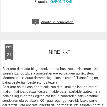
Etiquetas:
GABON TRAIL
0
Añadir un comentario
DEC
NIRE KKT
21
Bost urte dira iada blog honek martxa hasi zuela. Hasieran 10000
sarrera izango zituela ametsetan ere ez genuen aurrikusten.
Momentuan 123000 daramazkigu, kasualitatea? Txiripa? agian,
baina beste hainbeste etor daitezela.
Bost urte hauek oso aberatsak izan dira, kirol mailan, harreman
mailan, hainbat gauza ikastean, talde baten partaide izatean, eta
nola ez lagun berriak egiten eta lagun zaharrekin hartu-emanak
sendotzen eta estutzen. KKT gaur egungo nere bizitzako parte
garrantzisu eta aberats bihurtu da, horregatik urte askotan horrela