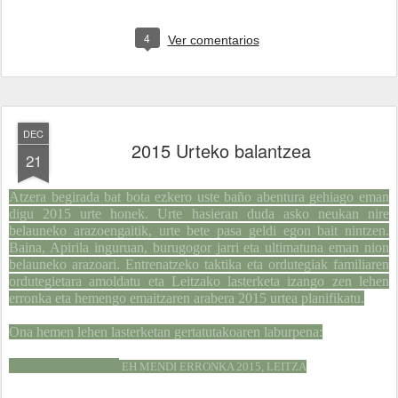
4
Ver comentarios
DEC
2015 Urteko balantzea
21
Atzera begirada bat bota ezkero uste baño abentura gehiago eman
digu 2015 urte honek. Urte hasieran duda asko neukan nire
belauneko arazoengaitik, urte bete pasa geldi egon bait nintzen.
Baina, Apirila inguruan, burugogor jarri eta ultimatuna eman nion
belauneko arazoari. Entrenatzeko taktika eta ordutegiak familiaren
ordutegietara amoldatu eta Leitzako lasterketa izango zen lehen
erronka eta hemengo emaitzaren arabera 2015 urtea planifikatu.
Ona hemen lehen lasterketan gertatutakoaren laburpena:
EH MENDI ERRONKA 2015, LEITZA