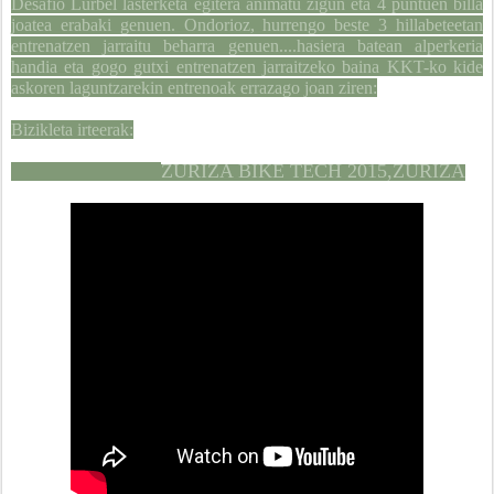
Desafío Lurbel lasterketa egitera animatu zigun eta 4 puntuen billa
joatea erabaki genuen. Ondorioz, hurrengo beste 3 hillabeteetan
entrenatzen jarraitu beharra genuen....hasiera batean alperkeria
handia eta gogo gutxi entrenatzen jarraitzeko baina KKT-ko kide
askoren laguntzarekin entrenoak errazago joan ziren:
Bizikleta irteerak:
ZURIZA BIKE TECH 2015,ZURIZA