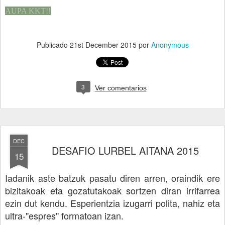
AUPA KKT!!
Publicado
21st December 2015
por
Anonymous
3
Ver comentarios
DEC
DESAFIO LURBEL AITANA 2015
15
Iadanik aste batzuk pasatu diren arren, oraindik ere
bizitakoak eta gozatutakoak sortzen diran irrifarrea
ezin dut kendu. Esperientzia izugarri polita, nahiz eta
ultra-"espres" formatoan izan.