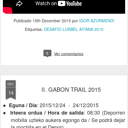
Publicado
15th December 2015
por
IGOR AZURMENDI
Etiquetas:
DESAFIO LURBEL AITANA 2015
6
Ver comentarios
DEC
II. GABON TRAIL 2015
14
●
: 2015/12/24 - 24/12/2015
Eguna / Día
●
: 08:30 (Deporren
Irteera ordua / Hora de salida
motxila uzteko aukera egongo da / Se podrá dejar
la mochila en el Depor)