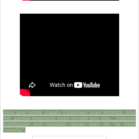
Anoa gune berriak ezagutu, Gipuzkoako txoko berrietatik zehar
ibili, gurpilak konpontzen kurtso bereziak jaso, etab.... trailarekin
konbinatzeko kirol modalitate aparata, batez ere "en buena
compañia".