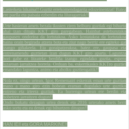
Lasterketa bikaina!! Guztiz errekomendagarria edozeinentzat! Batez
ere paella eta paisaia ezberdin eta liluragarriak!!
Urte hasieran amets bezala ikusten ziren helburu guztiak egi bihurtu
ahal izan ditugu KKT giro paregabean. Hainbat asteburutako
gaupasen ondorioa da lortutakoa. Asko kostatakoa da lortutakoa
baina orain begirada atzera bota eta ziur nago berriz ere egiteko gai
izango giñakeela. Eta goraipatzeakoa, batez ere, gaupasa eta
entrenamendu guztietan izan dugun KKT giro aparta. Laguntza
hori gabe ez litzateke berdiña izango egindako guztia, espero
luzaroan jarraitzea horrela. Orduan ba, eskerrikasko KKTro guztiei
emandako laguntza, animo eta aholku guztiengaitik!!
Nola ez, oingo urtean, Igor, Remeruairi eskerrak eman urte guztian
mano a mano giro ezin hobean eraman dugulako urte guztiko
entreno eta irteera guztiak. Ea hurrengo urtean ere berdin eta
hobetzen jarraitzen dugun!!
Ondo bukatu dezagun urtea denok eta 2016 urterako amets berri
asko sortu eta ea denak egi bihurtzen ditugun!!
HAN IE!! eta GORA MARKIÑE!!