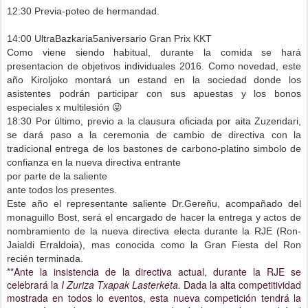
12:30 P
revia-poteo de hermandad.
14:00 UltraBazkaria5aniversario Gran Prix KKT
Como viene siendo habitual, durante la comida se hará
presentacion de objetivos individuales 2016. Como novedad, este
año Kiroljoko montará un estand en la sociedad donde los
asistentes podrán participar con sus apuestas y los bonos
especiales x multilesión 😜
18:30 Por último, previo a la clausura oficiada por aita Zuzendari,
se dará paso a la ceremonia de cambio de directiva con la
tradicional entrega de los bastones de carbono-platino simbolo de
confianza en la
nueva directiva entrante
por parte de la saliente
ante todos los presentes.
Este año el representante saliente Dr.Gereñu, acompañado del
monaguillo Bost, será el encargado de hacer la entrega y actos de
nombramiento de la nueva directiva electa durante la RJE (Ron-
Jaialdi Erraldoia), mas conocida como la Gran Fiesta del Ron
recién terminada.
**Ante la insistencia de la directiva actual, durante la RJE se
celebrará la
I Zuriza Txapak Lasterketa.
Dada la alta competitividad
mostrada en todos lo eventos, esta nueva competición tendrá la