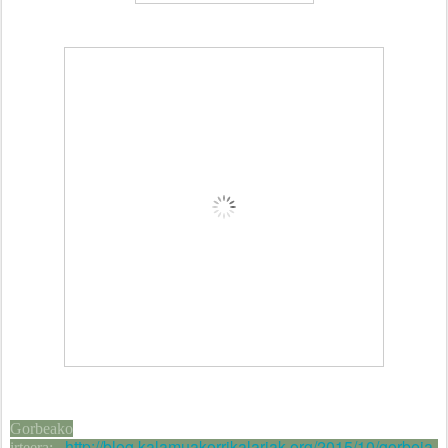
Gorbeako
http://blog.kalamuakorrikalariak.org/2015/10/gorbeia-
irteera: