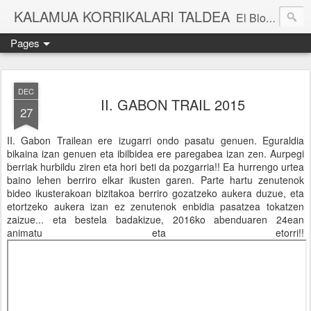
KALAMUA KORRIKALARI TALDEA
El Blog de una cuadrilla de "frikis" que quedan para correr por el monte. Si quieres experimentar nuevas sensaciones acompañad@ de buena gente o simplemente probar eso de correr por el monte solo tienes que apuntarte a una de nuestras kedadas. Eibarko Korrikalari Friki talde bat gara.Menditik korrika egitea zer den probatu nahi baduzu gure "kedadetako" batera etorri. Blog honetan gure abentura eta bizipenak kontatzen ditugu, baina dena ez sinestu...
Pages
DEC
II. GABON TRAIL 2015
27
II. Gabon Trailean ere izugarri ondo pasatu genuen. Eguraldia
bikaina izan genuen eta ibilbidea ere paregabea izan zen. Aurpegi
berriak hurbildu ziren eta hori beti da pozgarria!! Ea hurrengo urtea
baino lehen berriro elkar ikusten garen. Parte hartu zenutenok
bideo ikusterakoan bizitakoa berriro gozatzeko aukera duzue, eta
etortzeko aukera izan ez zenutenok enbidia pasatzea tokatzen
zaizue... eta bestela badakizue, 2016ko abenduaren 24ean
animatu eta etorri!!