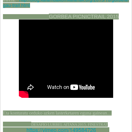
gau-trail.html
GORBEA PICNICTRAIL 2015
Eta konturatu orduko azken lasterketaren eguna gainean....
DESAFIO LURBEL AITANA 2015, FINESTRAT
https://vimeo.com/149584726