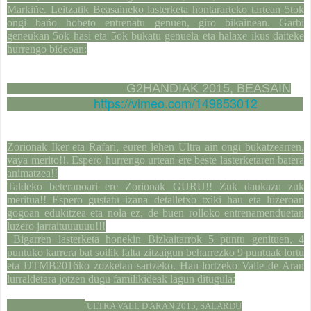
Markiñe. Leitzatik Beasaineko lasterketa hontararteko tartean 5tok
ongi baño hobeto entrenatu genuen, giro bikainean. Garbi
geneukan 5ok hasi eta 5ok bukatu genuela eta halaxe ikus daiteke
hurrengo bideoan:
G2HANDIAK 2015, BEASAIN
https://vimeo.com/149853012
Zorionak Iker eta Rafari, euren lehen Ultra ain ongi bukatzearren,
vaya merito!!. Espero hurrengo urtean ere beste lasterketaren batera
animatzea!!
Taldeko beteranoari ere Zorionak GURU!! Zuk daukazu zuk
meritua!! Espero gustatu izana detalletxo txiki hau eta luzeroan
gogoan edukitzea eta nola ez, de buen rolloko entrenamenduetan
luzero jarraituuuuuu!!!
Bigarren lasterketa honekin Bizkaitarrok 5 puntu genituen, 4
puntuko karrera bat soilik falta zitzaigun beharrezko 9 puntuak lortu
eta UTMB2016ko zozketan sartzeko. Hau lortzeko Valle de Aran
lurraldetara jotzen dugu familikideak lagun ditugula:
ULTRA VALL D'ARAN 2015, SALARDU