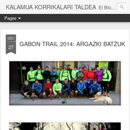
KALAMUA KORRIKALARI TALDEA
El Blog de una cuadrilla de "frikis" que quedan para correr por el monte. Si quieres experimentar nuevas sensaciones acompañad@ de buena gente o simplemente probar eso de correr por el monte solo tienes que apuntarte a una de nuestras kedadas. Eibarko Korrikalari Friki talde bat gara.Menditik korrika egitea zer den probatu nahi baduzu gure "kedadetako" batera etorri. Blog honetan gure abentura eta bizipenak kontatzen ditugu, baina dena ez sinestu...
Pages
DEC
GABON TRAIL 2014: ARGAZKI BATZUK
27