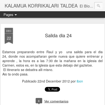
KALAMUA KORRIKALARI TALDEA
El Blog de una cuadrilla de "frikis" que quedan para correr por el monte. Si quieres experimentar nuevas sensaciones acompañad@ de buena gente o simplemente probar eso de correr por el monte solo tienes que apuntarte a una de nuestras kedadas. Eibarko Korrikalari Friki talde bat gara.Menditik korrika egitea zer den probatu nahi baduzu gure "kedadetako" batera etorri. Blog honetan gure abentura eta bizipenak kontatzen ditugu, baina dena ez sinestu...
Pages
DEC
Salida dia 24
22
Estamos preparando entre Raul y yo una salida para el dia
24, donde nos acompañaran gente nueva que quiere entrenar y
aprende , la hora es a las 7:30 de la mañana en la iglesia del
Carmen, estos es, en la iglesia que esta debajo del gaztetxe.
El itinerario se debatira alli misno.
Aio ta ondo pasa.
Publicado
22nd December 2012
por
ibon
4
Ver comentarios