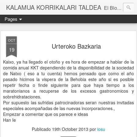
KALAMUA KORRIKALARI TALDEA
El Blog de una cuadrilla de "frikis" que quedan para correr por el monte. Si quieres experimentar nuevas sensaciones acompañad@ de buena gente o simplemente probar eso de correr por el monte solo tienes que apuntarte a una de nuestras kedadas. Eibarko Korrikalari Friki talde bat gara.Menditik korrika egitea zer den probatu nahi baduzu gure "kedadetako" batera etorri. Blog honetan gure abentura eta bizipenak kontatzen ditugu, baina dena ez sinestu...
Pages
OCT
Urteroko Bazkaria
19
Kaixo, ya ha llegado el otoño y es hora de empezar a hablar de la
comida anual KKT dependiendo de la disponibilidad de la sociedad
de Natxo ( eso a tu cuenta) hemos pensado que como el año
pasado hicimos la vispera de la Behobia este año si es posible
repetir fecha o finde siguiente para que haya tiempo a los
maratonianos a recuperse de los excesos gastronomicos y
sobrehidrataciones.
Por supuesto las sufridas patrocinadoras seran nuestras invitadas
especiales acompañadas de las nuevas incorporaciones.,
Empezar a comentar que os parece e ideas
Han Ie
Publicado
19th October 2013
por
iosu