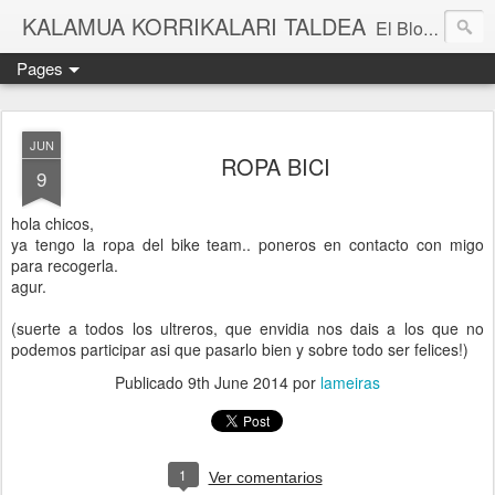
KALAMUA KORRIKALARI TALDEA
El Blog de una cuadrilla de "frikis" que quedan para correr por el monte. Si quieres experimentar nuevas sensaciones acompañad@ de buena gente o simplemente probar eso de correr por el monte solo tienes que apuntarte a una de nuestras kedadas. Eibarko Korrikalari Friki talde bat gara.Menditik korrika egitea zer den probatu nahi baduzu gure "kedadetako" batera etorri. Blog honetan gure abentura eta bizipenak kontatzen ditugu, baina dena ez sinestu...
Pages
JUN
ROPA BICI
9
hola chicos,
ya tengo la ropa del bike team.. poneros en contacto con migo
para recogerla.
agur.
(suerte a todos los ultreros, que envidia nos dais a los que no
podemos participar asi que pasarlo bien y sobre todo ser felices!)
Publicado
9th June 2014
por
lameiras
1
Ver comentarios