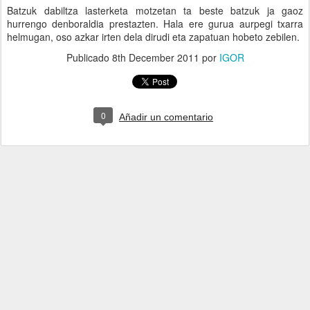
Batzuk dabiltza lasterketa motzetan ta beste batzuk ja gaoz
hurrengo denboraldia prestazten. Hala ere gurua aurpegi txarra
helmugan, oso azkar irten dela dirudi eta zapatuan hobeto zebilen.
Publicado
8th December 2011
por
IGOR
0
Añadir un comentario