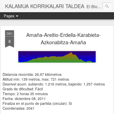
KALAMUA KORRIKALARI TALDEA
El Blog de una cuadrilla de "frikis" que quedan para correr por el monte. Si quieres experimentar nuevas sensaciones acompañad@ de buena gente o simplemente probar eso de correr por el monte solo tienes que apuntarte a una de nuestras kedadas. Eibarko Korrikalari Friki talde bat gara.Menditik korrika egitea zer den probatu nahi baduzu gure "kedadetako" batera etorri. Blog honetan gure abentura eta bizipenak kontatzen ditugu, baina dena ez sinestu...
Pages
Amaña-Areitio-Erdella-Karabieta-
DEC
8
Azkonabitza-Amaña
Distancia recorrida: 26,97 kilómetros
Altitud min: 139 metros, max: 721 metros
Desnivel acum. subiendo: 1.216 metros, bajando: 1.257 metros
Grado de dificultad: Fácil
Tiempo: 2 horas 35 minutos
Fecha: diciembre 08, 2011
Finaliza en el punto de partida (circular): Sí
Coordenadas: 2041