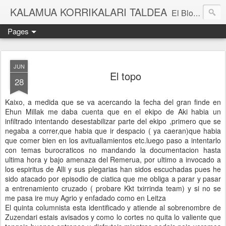
KALAMUA KORRIKALARI TALDEA
El Blog de una cuadrilla de "frikis" que quedan para correr por el monte. Si quieres experimentar nuevas sensaciones acompañad@ de buena gente o simplemente probar eso de correr por el monte solo tienes que apuntarte a una de nuestras kedadas. Eibarko Korrikalari Friki talde bat gara.Menditik korrika egitea zer den probatu nahi baduzu gure "kedadetako" batera etorri. Blog honetan gure abentura eta bizipenak kontatzen ditugu, baina dena ez sinestu...
Pages
JUN
El topo
28
Kaixo, a medida que se va acercando la fecha del gran finde en
Ehun Millak me daba cuenta que en el ekipo de Aki habia un
infiltrado intentando desestabilizar parte del ekipo ,primero que se
negaba a correr,que habia que ir despacio ( ya caeran)que habia
que comer bien en los avituallamientos etc.luego paso a intentarlo
con temas burocraticos no mandando la documentacion hasta
ultima hora y bajo amenaza del Remerua, por ultimo a invocado a
los espiritus de Alli y sus plegarias han sidos escuchadas pues he
sido atacado por episodio de ciatica que me obliga a parar y pasar
a entrenamiento cruzado ( probare Kkt txirrinda team) y si no se
me pasa ire muy Agrio y enfadado como en Leitza
El quinta columnista esta identificado y atiende al sobrenombre de
Zuzendari estais avisados y como lo cortes no quita lo valiente que