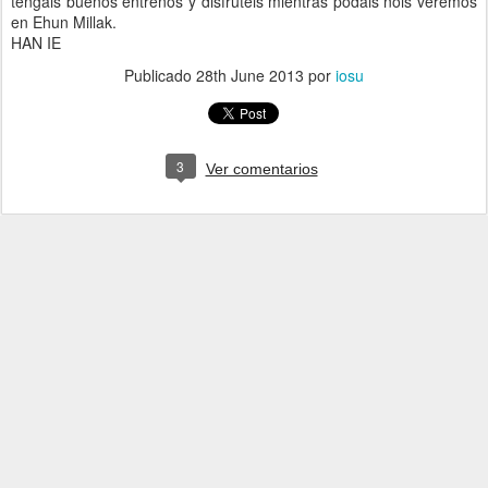
tengais buenos entrenos y disfruteis mientras podais nois veremos
en Ehun Millak.
HAN IE
Publicado
28th June 2013
por
iosu
3
Ver comentarios