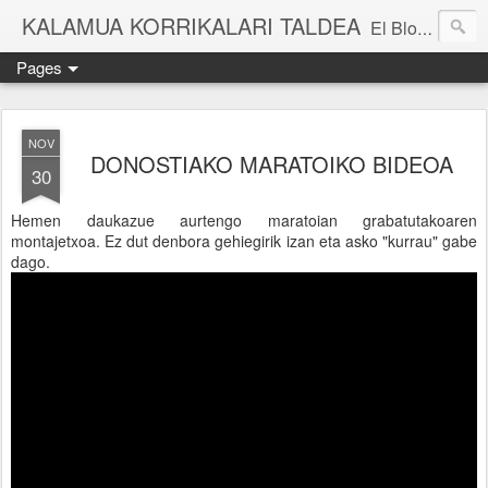
KALAMUA KORRIKALARI TALDEA
El Blog de una cuadrilla de "frikis" que quedan para correr por el monte. Si quieres experimentar nuevas sensaciones acompañad@ de buena gente o simplemente probar eso de correr por el monte solo tienes que apuntarte a una de nuestras kedadas. Eibarko Korrikalari Friki talde bat gara.Menditik korrika egitea zer den probatu nahi baduzu gure "kedadetako" batera etorri. Blog honetan gure abentura eta bizipenak kontatzen ditugu, baina dena ez sinestu...
Pages
NOV
DONOSTIAKO MARATOIKO BIDEOA
30
Hemen daukazue aurtengo maratoian grabatutakoaren
montajetxoa. Ez dut denbora gehiegirik izan eta asko "kurrau" gabe
dago.