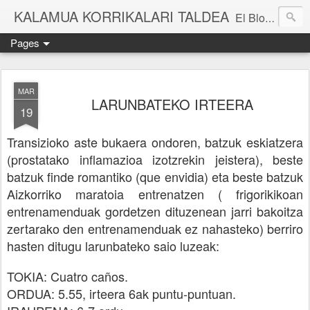
KALAMUA KORRIKALARI TALDEA
El Blog de una cuadrilla de "frikis" que quedan para correr por el monte. Si quieres experimentar nuevas sensaciones acompañad@ de buena gente o simplemente probar eso de correr por el monte solo tienes que apuntarte a una de nuestras kedadas. Eibarko Korrikalari Friki talde bat gara.Menditik korrika egitea zer den probatu nahi baduzu gure "kedadetako" batera etorri. Blog honetan gure abentura eta bizipenak kontatzen ditugu, baina dena ez sinestu...
Pages
MAR
LARUNBATEKO IRTEERA
19
Transizioko aste bukaera ondoren, batzuk eskiatzera
(prostatako inflamazioa izotzrekin jeistera), beste
batzuk finde romantiko (que envidia) eta beste batzuk
Aizkorriko maratoia entrenatzen ( frigorikikoan
entrenamenduak gordetzen dituzenean jarri bakoitza
zertarako den entrenamenduak ez nahasteko) berriro
hasten ditugu larunbateko saio luzeak:
TOKIA: Cuatro caños.
ORDUA: 5.55, irteera 6ak puntu-puntuan.