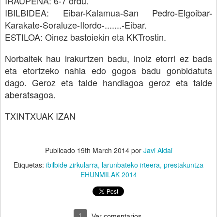
IRAUPENA: 6-7 ordu.
IBILBIDEA: Eibar-Kalamua-San Pedro-Elgoibar-
Karakate-Soraluze-Ilordo-.......-Eibar.
ESTILOA: Oinez bastoiekin eta KKTrostin.
Norbaitek hau irakurtzen badu, inoiz etorri ez bada
eta etortzeko nahia edo gogoa badu gonbidatuta
dago. Geroz eta talde handiagoa geroz eta talde
aberatsagoa.
TXINTXUAK IZAN
Publicado
19th March 2014
por
Javi Aldai
Etiquetas:
ibilbide zirkularra
larunbateko irteera
prestakuntza
EHUNMILAK 2014
1
Ver comentarios