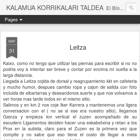
KALAMUA KORRIKALARI TALDEA
El Blog de una cuadrilla de "frikis" que quedan para correr por el monte. Si quieres experimentar nuevas sensaciones acompañad@ de buena gente o simplemente probar eso de correr por el monte solo tienes que apuntarte a una de nuestras kedadas. Eibarko Korrikalari Friki talde bat gara.Menditik korrika egitea zer den probatu nahi baduzu gure "kedadetako" batera etorri. Blog honetan gure abentura eta bizipenak kontatzen ditugu, baina dena ez sinestu...
Pages
MAY
Leitza
31
Kaixo, como no tengo que utilizar las piernas para escribir si no no
podria voy a intentar ser breve y contar por encima mi vuelta a la
larga distancia.
Llegada a Leitza cojida de dorsal y reagrupamiento kkt en cafeteria
y mucho humor, despues cambio ropa y cajon de salida con foto
incluida de eibartarras y deseandonos suerte y que nos volvamos a
ver horas mas tarde todos en el mismo sitio.
Salimos y en km 2 nos coje Iker Karrera y mantenemos una ligera
conversacion con el ( no se si ese era nuestro sitio), llegamos
Gainza y empieza km vertical el zuzen acompañado de su
escudero Ligamentos deciden hacer una eskabetxina y retan a los
Pros en la subida, claro para el Zuzen es la primera vez que
compite y no sabe que eso tiene el costo de llegar a meta