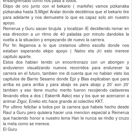
ensangrentado como nos pasa a todos.
Ekipo de oro junto con el bekario ( markiñe) vamos pizkanaka
pizkanaka hasta S.Migel Aralar donde decidimos que el bekario tire
para adelante y nos demuestre lo que es capaz solo sin nuestro
apoyo.
Remerua y Guru sacan brujula y localizan IE decidiendo remar en
esa direccion a un ritmo de 40 paladas por minuto dandoles la
vuelta a la situacion y empezando de nuevo la carrera.
Por fin llegamos a lo que creiamos ultimo escollo donde nos
estaban esperando ekipo apoyo ( Natxo eta Jr) esto merece
capitulo aparte.
Estos dos habian tenido un encontronazo con un aborigen y
anduvieron visualizando nuevos recorridos para endurecer la
carrera en el futuro, tambien me di cuenta que no habian visto los
capitulos de Barrio Sesamo donde Epì y Blas explicaban que para
arriba es para arriba y para abajo es para abajo y 20' son 20'
tambien y eso tiene mucho merito fueron recojiendo cadaveres
llevando ellos a dos ( Eskerrik Asko) eso y los que se acercaron a
animar Zigor, Eneko etc hace grande al colectivo KKT.
Por ultimo felicitar a todos por la carrera que habeis hecho desde
Raul a Guru pero quisiera hacer una mencion especial a Remerua
que haciendo honor a nuestro lema Han Ie nunca se rindio y cruzo
la meta como se merece.
El Guru