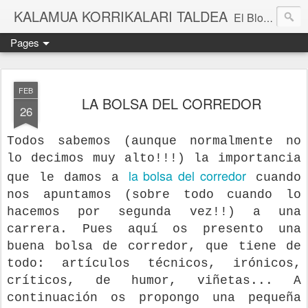
KALAMUA KORRIKALARI TALDEA
El Blog de una cuadrilla de "frikis" que quedan para correr por el monte. Si quieres experimentar nuevas sensaciones acompañad@ de buena gente o simplemente probar eso de correr por el monte solo tienes que apuntarte a una de nuestras kedadas. Eibarko Korrikalari Friki talde bat gara.Menditik korrika egitea zer den probatu nahi baduzu gure "kedadetako" batera etorri. Blog honetan gure abentura eta bizipenak kontatzen ditugu, baina dena ez sinestu...
Pages
FEB
LA BOLSA DEL CORREDOR
26
Todos sabemos (aunque normalmente no
lo decimos muy alto!!!) la importancia
la bolsa del corredor
que le damos a
cuando
nos apuntamos (sobre todo cuando lo
hacemos por segunda vez!!) a una
carrera. Pues aquí os presento una
buena bolsa de corredor, que tiene de
todo: artículos técnicos, irónicos,
críticos, de humor, viñetas... A
continuación os propongo una pequeña