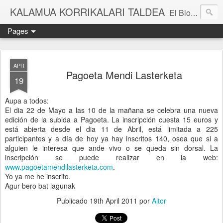
KALAMUA KORRIKALARI TALDEA
El Blog de una cuadrilla de "frikis" que quedan para correr por el monte. Si quieres experimentar nuevas sensaciones acompañad@ de buena gente o simplemente probar eso de correr por el monte solo tienes que apuntarte a una de nuestras kedadas. Eibarko Korrikalari Friki talde bat gara.Menditik korrika egitea zer den probatu nahi baduzu gure "kedadetako" batera etorri. Blog honetan gure abentura eta bizipenak kontatzen ditugu, baina dena ez sinestu...
Pages
APR
Pagoeta Mendi Lasterketa
19
Aupa a todos:
El dia 22 de Mayo a las 10 de la mañana se celebra una nueva
edición de la subida a Pagoeta. La inscripción cuesta 15 euros y
está abierta desde el dia 11 de Abril, está limitada a 225
participantes y a día de hoy ya hay inscritos 140, osea que si a
alguien le interesa que ande vivo o se queda sin dorsal. La
inscripción se puede realizar en la web:
www.pagoetamendilasterketa.com
.
Yo ya me he inscrito.
Agur bero bat lagunak
Publicado
19th April 2011
por
Aitor