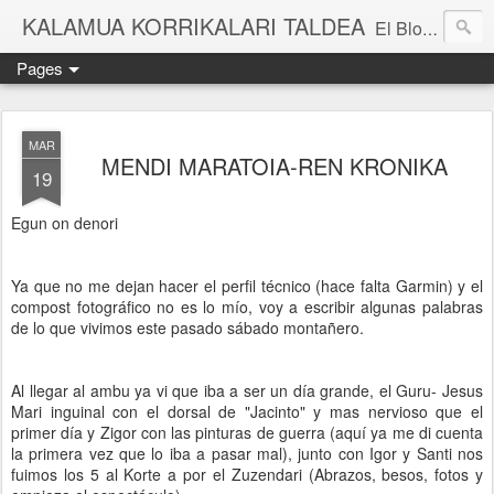
KALAMUA KORRIKALARI TALDEA
El Blog de una cuadrilla de "frikis" que quedan para correr por el monte. Si quieres experimentar nuevas sensaciones acompañad@ de buena gente o simplemente probar eso de correr por el monte solo tienes que apuntarte a una de nuestras kedadas. Eibarko Korrikalari Friki talde bat gara.Menditik korrika egitea zer den probatu nahi baduzu gure "kedadetako" batera etorri. Blog honetan gure abentura eta bizipenak kontatzen ditugu, baina dena ez sinestu...
Pages
MAR
MENDI MARATOIA-REN KRONIKA
19
Egun on denori
Ya que no me dejan hacer el perfil técnico (hace falta Garmin) y el
compost fotográfico no es lo mío, voy a escribir algunas palabras
de lo que vivimos este pasado sábado montañero.
Al llegar al ambu ya vi que iba a ser un día grande, el Guru- Jesus
Mari inguinal con el dorsal de "Jacinto" y mas nervioso que el
primer día y Zigor con las pinturas de guerra (aquí ya me di cuenta
la primera vez que lo iba a pasar mal), junto con Igor y Santi nos
fuimos los 5 al Korte a por el Zuzendari (Abrazos, besos, fotos y