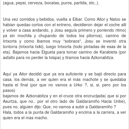
(agua, pepsi, cerveza, bocatas, puros, partida, etc..).
Una vez comidos y bebidos, vuelta a Eibar. Como Aitor y Natxo se
habian quedao cortos con el entreno, decidieron dejar el coche alli
y volver a casa andando, y Josu seguía primero y poniendo ritmo(
ya sin mochila y chupando de todos los pitorros), camino de
Intxorta y como ibamos muy "sobraos", Josu se inventó otra
tontorra (intxorta txiki), luego Intxorta (todo pintadas de esas de la
eta). Bajamos hacia Elgueta para tomar camino de Karabieta (por
asfalto para no perder la txispa) y tiramos hacia Azkonabitza.
Aquí ya Aitor decidió que ya era suficiente y se bajó directo para
casa. los demás, a ver quien era el más machote y se quedaba
hasta el final (por que no vamos a Urko ?, si, si, pero por los
pasos)
bajamos de Azkonabitza y en el cruce otra encrucijada( que si por
Asurtza, que no.. por el otro lado de Galdaramiño Hacia Unbe),
pues no, alguien dijo: Que, no vamos a subir a Galdaramiño ?
Hala, todos a la punta de Galdaramiño y encima a la carrera, a ver
quien era el mas macho.