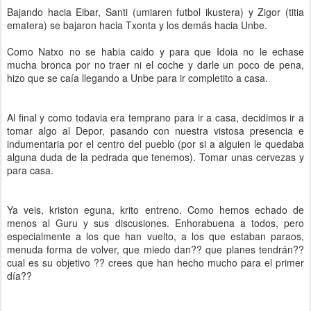
Bajando hacia Eibar, Santi (umiaren futbol ikustera) y Zigor (titia
ematera) se bajaron hacia Txonta y los demás hacia Unbe.
Como Natxo no se habia caido y para que Idoia no le echase
mucha bronca por no traer ni el coche y darle un poco de pena,
hizo que se caía llegando a Unbe para ir completito a casa.
Al final y como todavia era temprano para ir a casa, decidimos ir a
tomar algo al Depor, pasando con nuestra vistosa presencia e
indumentaria por el centro del pueblo (por si a alguien le quedaba
alguna duda de la pedrada que tenemos). Tomar unas cervezas y
para casa.
Ya veis, kriston eguna, krito entreno. Como hemos echado de
menos al Guru y sus discusiones. Enhorabuena a todos, pero
especialmente a los que han vuelto, a los que estaban paraos,
menuda forma de volver, que miedo dan?? que planes tendrán??
cual es su objetivo ?? crees que han hecho mucho para el primer
día??