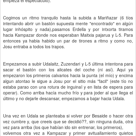
empieza el espectáculo).
Cogimos un ritmo tranquilo hasta la subida a Mariñazar (6 tíos
intentando abrir un bastón supuesta mente "encontrado" en algún
lugar inhóspito y nada),pasamos Erdella y por intxorta tiramos
hacia Kampazar donde nos esperaban Maitxia pajarua y L-5. Para
entonces ya habia habido un par de tirones a ritmo y como no,
Josu entraba a todos los trapos.
Empezamos a subir Udalaitz, Zuzendari y L-5 última intentona para
sacar el bastón con los alicates del coche (ni así). Aqui ya
empezaron los primeros calvarios hacia la punta (el mío) y encima
algun atontao le sigue a Josu por el sitio más "facil" (este tío no
estaba parao con una rotura de inguinal y en lista de espera para
operar). Como arriba hacía mucho frío y para joder al que llega el
último y no dejarle descansar, empezamos a bajar hacia Udala.
Una vez en Udala se planteaba si volver por Besaide o hacer otra
vez cumbre y, que creeis que se decidió??, sin ninguna duda, otra
vez para arriba (los que habían ido sin entrenar, los primeros),
volvemos otra vez a Kampazar y primer avituallamiento quietos