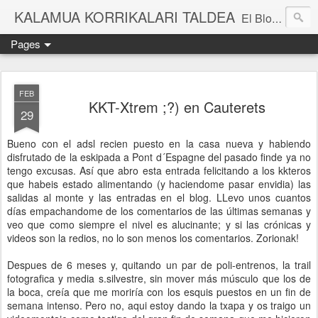
KALAMUA KORRIKALARI TALDEA
El Blog de una cuadrilla de "frikis" que quedan para correr por el monte. Si quieres experimentar nuevas sensaciones acompañad@ de buena gente o simplemente probar eso de correr por el monte solo tienes que apuntarte a una de nuestras kedadas. Eibarko Korrikalari Friki talde bat gara.Menditik korrika egitea zer den probatu nahi baduzu gure "kedadetako" batera etorri. Blog honetan gure abentura eta bizipenak kontatzen ditugu, baina dena ez sinestu...
Pages
FEB
KKT-Xtrem ;?) en Cauterets
29
Bueno con el adsl recien puesto en la casa nueva y habiendo
disfrutado de la eskipada a Pont d´Espagne del pasado finde ya no
tengo excusas. Así que abro esta entrada felicitando a los kkteros
que habeis estado alimentando (y haciendome pasar envidia) las
salidas al monte y las entradas en el blog. LLevo unos cuantos
días empachandome de los comentarios de las últimas semanas y
veo que como siempre el nivel es alucinante; y si las crónicas y
videos son la redios, no lo son menos los comentarios. Zorionak!
Despues de 6 meses y, quitando un par de poli-entrenos, la trail
fotografica y media s.silvestre, sin mover más músculo que los de
la boca, creía que me moriría con los esquis puestos en un fin de
semana intenso. Pero no, aqui estoy dando la txapa y os traigo un