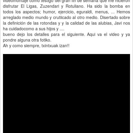
videomontaje como testigo del gran fin de semana que me hicieron
disfrutar El Ligas, Zuzendari y Rotuliano. Ha sido la bomba en
todos los aspectos; humor, ejercicio, eguraldi, menus, ... Hemos
arreglado medio mundo y crutiicado al otro medio. Disertado sobre
la definición de las rotondas y y la calidad de las alubias, Javi nos
ha cuidadocomo a sus hijos y ....
bueno dejo los detalles para el siguiente. Aqui va el video y ya
pondre alguna otra fotiko.
Ah y como siempre, txintxuak izan!!