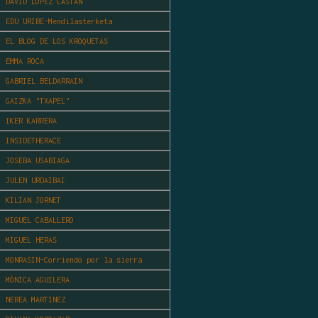
DAVID LÓPEZ CASTÁN
EDU URIBE-Mendilasterketa
EL BLOG DE LOS KROQUETAS
EMMA ROCA
GABRIEL BELDARRAIN
GAIZKA "TXAPEL"
IKER KARRERA
INSIDETHERACE
JOSEBA USABIAGA
JULEN URDAIBAI
KILIAN JORNET
MIGUEL CABALLERO
MIGUEL HERAS
MONRASIN-Corriendo por la sierra
MÓNICA AGUILERA
NEREA MARTINEZ