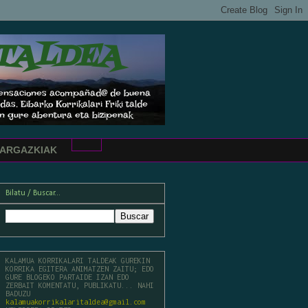
TALDEA
s sensaciones acompañad@ de buena
. Eibarko Korrikalari Friki talde
an gure abentura eta bizipenak
ARGAZKIAK
Bilatu / Buscar...
KALAMUA KORRIKALARI TALDEAK GUREKIN
KORRIKA EGITERA ANIMATZEN ZAITU; EDO
GURE BLOGEKO PARTAIDE IZAN EDO
ZERBAIT KOMENTATU, PUBLIKATU... NAHI
BADUZU
kalamuakorrikalaritaldea@gmail.com