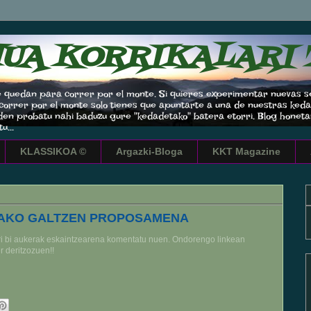
UA KORRIKALARI 
" que quedan para correr por el monte. Si quieres experimentar nueva
rrer por el monte solo tienes que apuntarte a una de nuestras kedadas
 den probatu nahi baduzu gure "kedadetako" batera etorri. Blog honet
u...
KLASSIKOA ©
Argazki-Bloga
KKT Magazine
RAKO GALTZEN PROPOSAMENA
ari bi aukerak eskaintzearena komentatu nuen. Ondorengo linkean
r deritzozuen!!