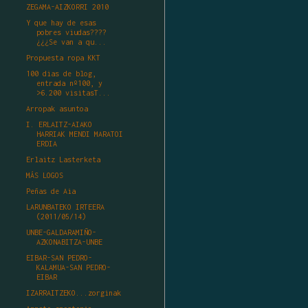
ZEGAMA-AIZKORRI 2010
Y que hay de esas
pobres viudas????
¿¿¿Se van a qu...
Propuesta ropa KKT
100 dias de blog,
entrada nº100, y
>6.200 visitasT...
Arropak asuntoa
I. ERLAITZ-AIAKO
HARRIAK MENDI MARATOI
ERDIA
Erlaitz Lasterketa
MÁS LOGOS
Peñas de Aia
LARUNBATEKO IRTEERA
(2011/05/14)
UNBE-GALDARAMIÑO-
AZKONABITZA-UNBE
EIBAR-SAN PEDRO-
KALAMUA-SAN PEDRO-
EIBAR
IZARRAITZEKO...zorginak