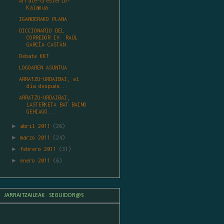
Arrate-cresterio-
Kalamua
IGANDERAKO PLANA
DICCIONARIO DEL
CORREDOR IV: RAÚL
GARCÍA CASTÁN
Debate KKT
LOGOAREN ASUNTUA
ARRATZU-URDAIBAI, el
día después...
ARRATZU-URDAIBAI,
LASTERKETA BAT BAINO
GEHIAGO...
►
abril 2011
(26)
►
marzo 2011
(24)
►
febrero 2011
(31)
►
enero 2011
(6)
JARRAITZAILEAK · SEGUIDOR@S