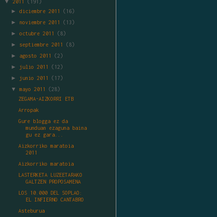
▼
2011
(191)
►
diciembre 2011
(16)
►
noviembre 2011
(13)
►
octubre 2011
(8)
►
septiembre 2011
(8)
►
agosto 2011
(2)
►
julio 2011
(12)
►
junio 2011
(17)
▼
mayo 2011
(28)
ZEGAMA-AIZKORRI ETB
Arropak
Gure blogga ez da
munduan ezaguna baina
gu ez gara...
Aizkorriko maratoia
2011
Aizkorriko maratoia
LASTERKETA LUZEETARAKO
GALTZEN PROPOSAMENA
LOS 10.000 DEL SOPLAO:
EL INFIERNO CANTABRO
Asteburua