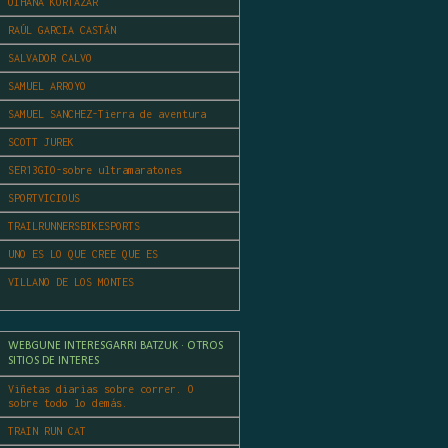
OIHANA KORTAZAR
RAÚL GARCIA CASTÁN
SALVADOR CALVO
SAMUEL ARROYO
SAMUEL SANCHEZ-Tierra de aventura
SCOTT JUREK
SER13GIO-sobre ultramaratones
SPORTVICIOUS
TRAILRUNNERSBIKESPORTS
UNO ES LO QUE CREE QUE ES
VILLANO DE LOS MONTES
WEBGUNE INTERESGARRI BATZUK · OTROS
SITIOS DE INTERES
Viñetas diarias sobre correr. O
sobre todo lo demás.
TRAIN RUN CAT