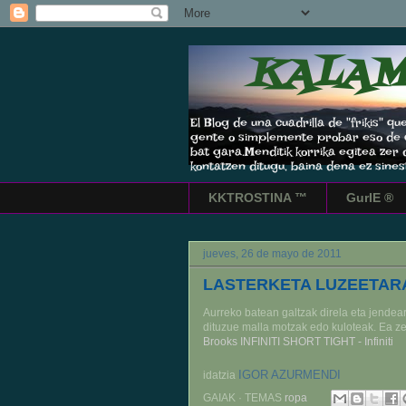
KALAM
El Blog de una cuadrilla de "frikis
gente o simplemente probar eso de co
bat gara.Menditik korrika egitea zer
kontatzen ditugu, baina dena ez sinest
KKTROSTINA ™
GurIE ®
jueves, 26 de mayo de 2011
LASTERKETA LUZEETA
Aurreko batean galtzak direla eta jende
dituzue malla motzak edo kuloteak. Ea ze
Brooks INFINITI SHORT TIGHT - Infiniti
IGOR AZURMENDI
idatzia
GAIAK · TEMAS
ropa