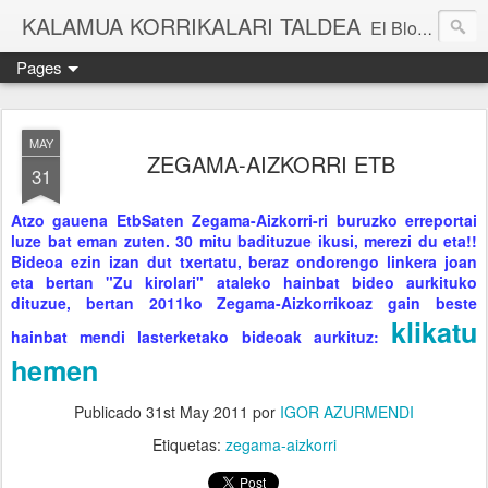
KALAMUA KORRIKALARI TALDEA
El Blog de una cuadrilla de "frikis" que quedan para correr por el monte. Si quieres experimentar nuevas sensaciones acompañad@ de buena gente o simplemente probar eso de correr por el monte solo tienes que apuntarte a una de nuestras kedadas. Eibarko Korrikalari Friki talde bat gara.Menditik korrika egitea zer den probatu nahi baduzu gure "kedadetako" batera etorri. Blog honetan gure abentura eta bizipenak kontatzen ditugu, baina dena ez sinestu...
Pages
MAY
ZEGAMA-AIZKORRI ETB
31
Atzo gauena EtbSaten Zegama-Aizkorri-ri buruzko erreportai
luze bat eman zuten. 30 mitu badituzue ikusi, merezi du eta!!
Bideoa ezin izan dut txertatu, beraz ondorengo linkera joan
eta bertan "Zu kirolari" ataleko hainbat bideo aurkituko
dituzue, bertan 2011ko Zegama-Aizkorrikoaz gain beste
klikatu
hainbat mendi lasterketako bideoak aurkituz:
hemen
Publicado
31st May 2011
por
IGOR AZURMENDI
Etiquetas:
zegama-aizkorri